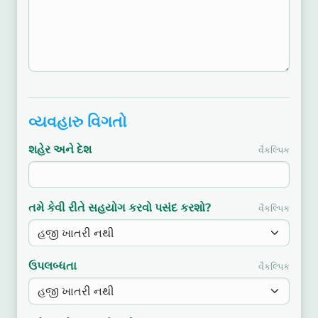
વ્યવહારુ વિગતો
શહેર અને દેશ
વૈકલ્પિક
તમે કેવી રીતે સહયોગ કરવો પસંદ કરશો?
વૈકલ્પિક
ઉપલબ્ધતા
વૈકલ્પિક