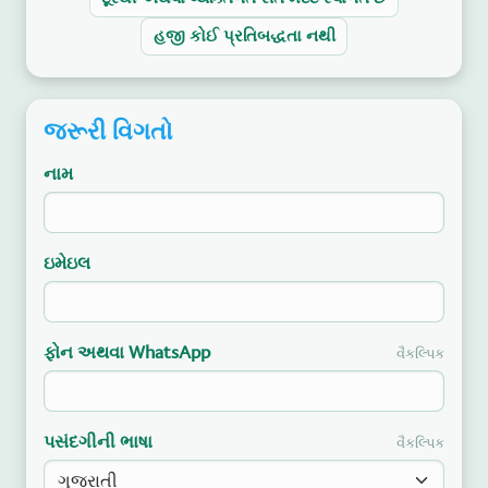
હજી કોઈ પ્રતિબદ્ધતા નથી
જરૂરી વિગતો
નામ
ઇમેઇલ
ફોન અથવા WhatsApp
વૈકલ્પિક
પસંદગીની ભાષા
વૈકલ્પિક