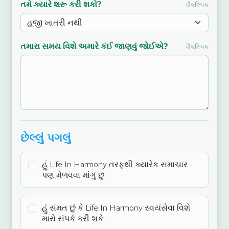
તમે ક્યારે શરૂ કરી શકો?
વૈકલ્પિક
તમારા સમય વિશે અમારે કંઈ જાણવું જોઈએ?
વૈકલ્પિક
છેલ્લું પગલું
હું Life In Harmony તરફથી ક્યારેક સમાચાર
પણ મેળવવા માંગું છું.
હું સંમત છું કે Life In Harmony સ્વયંસેવા વિશે
મારો સંપર્ક કરી શકે.