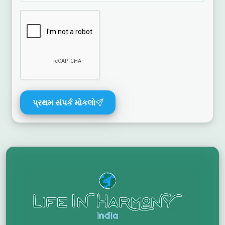
પ્રથમ સંપર્ક મોકલો