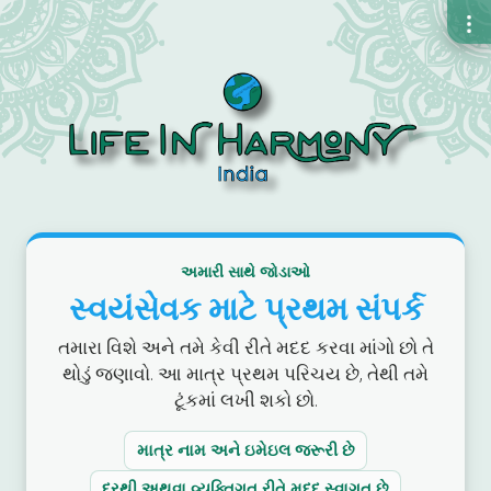
અમારી સાથે જોડાઓ
સ્વયંસેવક માટે પ્રથમ સંપર્ક
તમારા વિશે અને તમે કેવી રીતે મદદ કરવા માંગો છો તે
થોડું જણાવો. આ માત્ર પ્રથમ પરિચય છે, તેથી તમે
ટૂંકમાં લખી શકો છો.
માત્ર નામ અને ઇમેઇલ જરૂરી છે
દૂરથી અથવા વ્યક્તિગત રીતે મદદ સ્વાગત છે