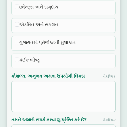
ઇવેન્ટ્સ અને સમુદાય
એડમિન અને સંકલન
ગુજરાતમાં પ્રોજેક્ટની મુલાકાત
કંઈક બીજું
કૌશલ્ય, અનુભવ અથવા ઉપયોગી લિંક્સ
વૈકલ્પિક
તમને અમારો સંપર્ક કરવા શું પ્રેરિત કરે છે?
વૈકલ્પિક