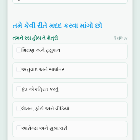
તમે કેવી રીતે મદદ કરવા માંગો છો
તમને રસ હોય તે ક્ષેત્રો
વૈકલ્પિક
શિક્ષણ અને ટ્યુશન
અનુવાદ અને ભાષાંતર
ફંડ એકત્રિત કરવું
લેખન, ફોટો અને વીડિયો
આરોગ્ય અને સુખાકારી