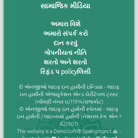
સામાજિક મીડિયા
અમારા વિશે
અમારો સંપર્ક કરો
દાન કરવું
ગોપનીયતા નીતિ
શરતો અને શરતો
રિફંડ પ policyલિસી
© એનજીઓ લાઇફ ઇન હાર્મોની ઇન્ડિયા - લાઇફ
ઇન હાર્મોની એજ્યુકેશન એન્ડ ચેરીટેબલ ટ્રસ્ટ
(નોંધણી નંબર ઇ/11914/રાજકોટ)
© એનજીઓ લાઇફ ઇન હાર્મની સ્પેનમાં - લાઇફ
ઇન હાર્મની / લાઇવ્સમાં હાર્મની (નેશનલ રેગ. એન º
621301)
This website is a DemoSoft® Spain project 🙏 -