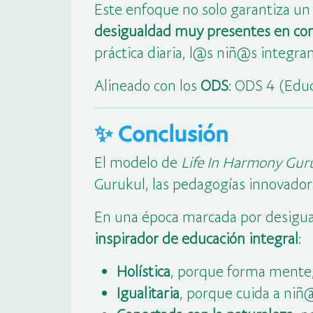
Este enfoque no solo garantiza un
desigualdad muy presentes en co
práctica diaria, l@s niñ@s integra
Alineado con los
ODS
: ODS 4 (Educ
✨ Conclusión
El modelo de
Life In Harmony Gur
Gurukul, las pedagogías innovadora
En una época marcada por desigua
inspirador de educación integral
:
Holística
, porque forma mente, 
Igualitaria
, porque cuida a ni