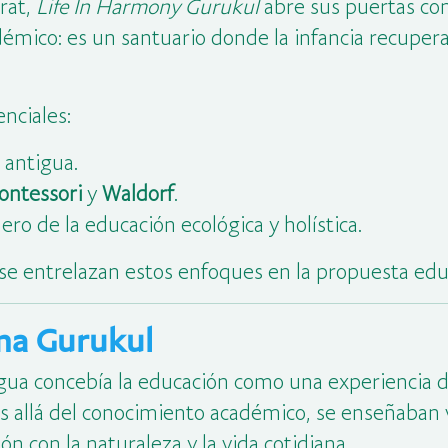
rat,
Life In Harmony Gurukul
abre sus puertas co
démico: es un santuario donde la infancia recuper
nciales:
 antigua.
ontessori
y
Waldorf
.
nero de la educación ecológica y holística.
se entrelazan estos enfoques en la propuesta ed
ema Gurukul
igua concebía la educación como una experiencia 
s allá del conocimiento académico, se enseñaban val
ón con la naturaleza y la vida cotidiana.