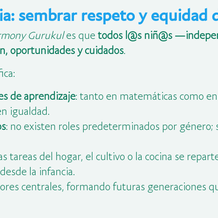
ria: sembrar respeto y equidad d
armony Gurukul
es que
todos l@s niñ@s —indepe
n, oportunidades y cuidados
.
ica:
s de aprendizaje
: tanto en matemáticas como en a
n igualdad.
os
: no existen roles predeterminados por género;
las tareas del hogar, el cultivo o la cocina se repa
esde la infancia.
res centrales, formando futuras generaciones qu