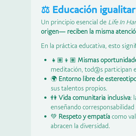
⚖️ Educación igualita
Un principio esencial de
Life In H
origen— reciben la misma atenció
En la práctica educativa, esto signif
👧🏽👦🏽
Mismas oportunidade
meditación, tod@s participan e
🌍
Entorno libre de estereotip
sus talentos propios.
👫
Vida comunitaria inclusiva
: 
enseñando corresponsabilidad d
💚
Respeto y empatía
como valo
abracen la diversidad.