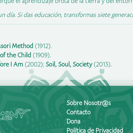
orque el aprendizaje brota de la tierra y del entorn
n día. Si das educación, transformas siete generac
sori Method
(1912).
of the Child
(1909).
ore I Am
(2002);
Soil, Soul, Society
(2013).
Sobre Nosotr@s
Contacto
Dona
Política de Privacidad