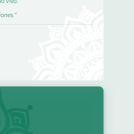
o vivo.
iones.”