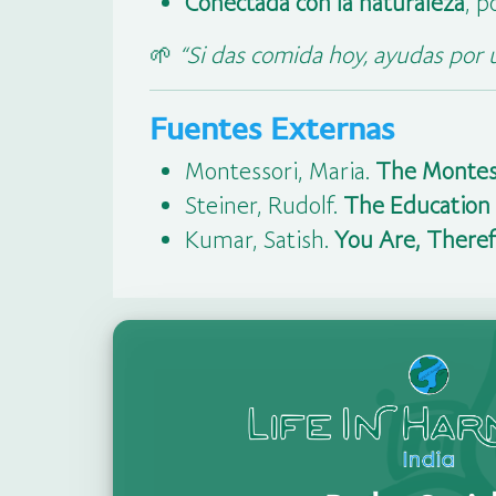
Conectada con la naturaleza
, p
🌱
“Si das comida hoy, ayudas por u
Fuentes Externas
Montessori, Maria.
The Montes
Steiner, Rudolf.
The Education 
Kumar, Satish.
You Are, Theref