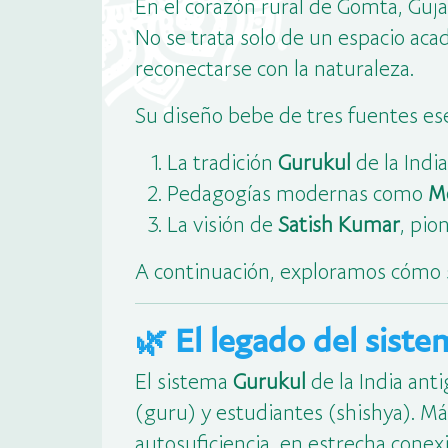
En el corazón rural de Gomta, Guja
No se trata solo de un espacio aca
reconectarse con la naturaleza.
Su diseño bebe de tres fuentes ese
La tradición
Gurukul
de la India
Pedagogías modernas como
M
La visión de
Satish Kumar
, pio
A continuación, exploramos cómo 
🌿 El legado del sist
El sistema
Gurukul
de la India ant
(guru) y estudiantes (shishya). Má
autosuficiencia, en estrecha conexi