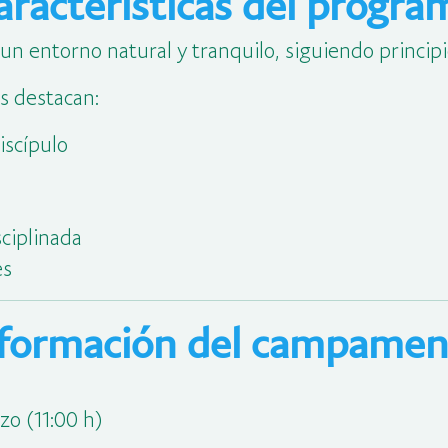
aracterísticas del progra
n entorno natural y tranquilo, siguiendo principi
es destacan:
iscípulo
sciplinada
es
nformación del campamen
zo (11:00 h)