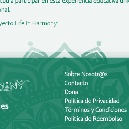
entud a participar en esta experiencia educativa ún
nal.
yecto Life In Harmony:
Sobre Nosotr@s
Contacto
Dona
Política de Privacidad
les
Términos y Condiciones
Política de Reembolso