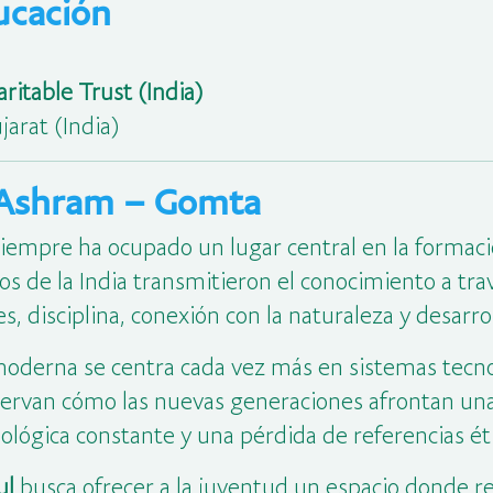
ducación
ritable Trust (India)
arat (India)
i Ashram – Gomta
n siempre ha ocupado un lugar central en la formac
ros de la India transmitieron el conocimiento a tr
 disciplina, conexión con la naturaleza y desarrol
 moderna se centra cada vez más en sistemas tec
ervan cómo las nuevas generaciones afrontan una 
ológica constante y una pérdida de referencias éti
ul
busca ofrecer a la juventud un espacio donde r