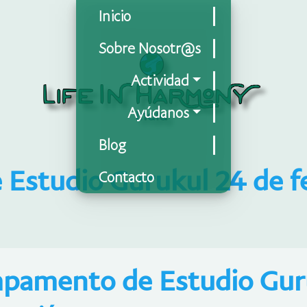
Inicio
Sobre Nosotr@s
Actividad
Ayúdanos
Blog
studio Gurukul 24 de fe
Contacto
pamento de Estudio Gur